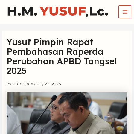
Skip
Mai
to
Me
content
Yusuf Pimpin Rapat
Pembahasan Raperda
Perubahan APBD Tangsel
2025
By
cipto cipta
/
July 22, 2025